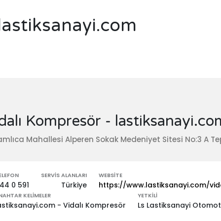
lastiksanayi.com
dalı Kompresör - lastiksanayi.co
mlıca Mahallesi Alperen Sokak Medeniyet Sitesi No:3 A Te
ELEFON
SERVIS ALANLARI
WEBSITE
44 0 591
Türkiye
https://www.lastiksanayi.com/vi
NAHTAR KELIMELER
YETKILI
astiksanayi.com - Vidalı Kompresör
Ls Lastiksanayi Otomoti