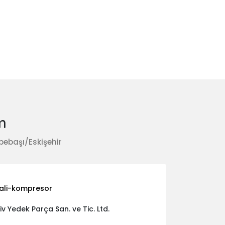
m
pebaşı/Eskişehir
dali-kompresor
v Yedek Parça San. ve Tic. Ltd.