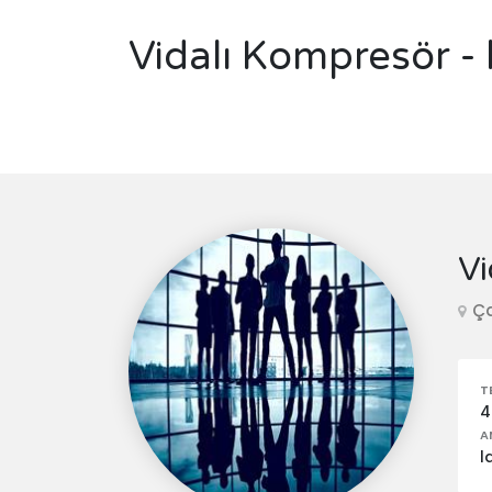
Vidalı Kompresör - 
Vi
Ça
T
4
A
l