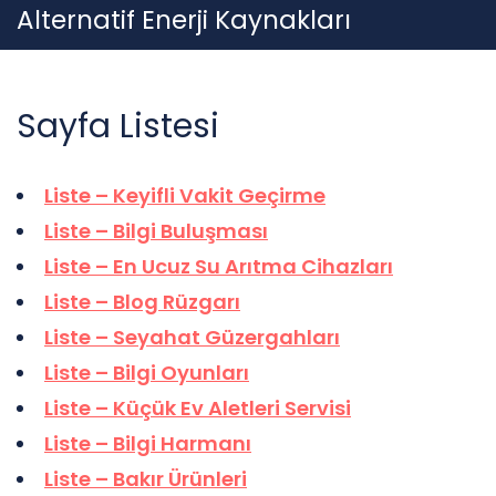
Skip
Alternatif Enerji Kaynakları
to
content
Sayfa Listesi
Liste – Keyifli Vakit Geçirme
Liste – Bilgi Buluşması
Liste – En Ucuz Su Arıtma Cihazları
Liste – Blog Rüzgarı
Liste – Seyahat Güzergahları
Liste – Bilgi Oyunları
Liste – Küçük Ev Aletleri Servisi
Liste – Bilgi Harmanı
Liste – Bakır Ürünleri