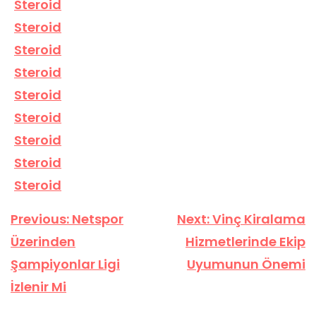
Steroid
Steroid
Steroid
Steroid
Steroid
Steroid
Steroid
Steroid
Steroid
Yazı
Previous:
Netspor
Next:
Vinç Kiralama
gezinmesi
Üzerinden
Hizmetlerinde Ekip
Şampiyonlar Ligi
Uyumunun Önemi
İzlenir Mi