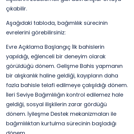
çıkabilir.
Aşağıdaki tabloda, bağımlılık sürecinin
evrelerini görebilirsiniz:
Evre Açıklama Başlangıç İlk bahislerin
yapıldığı, eğlenceli bir deneyim olarak
görüldüğü dönem. Gelişme Bahis yapmanın
bir alışkanlık haline geldiği, kayıpların daha
fazla bahisle telafi edilmeye çalışıldığı dönem.
İleri Seviye Bağımlılığın kontrol edilemez hale
geldiği, sosyal ilişkilerin zarar gördüğü
dönem. İyileşme Destek mekanizmaları ile
bağımlılıktan kurtulma sürecinin başladığı
dönem.