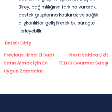
Birey, bağımlılığının farkına vararak,
destek gruplarına katılarak ve sağlıklı
alışkanlıklar geliştirerek bu süreçte
ilerleyebilir.
Betixir Giriş
Yazı
Previous:
İkinci El Saat
Next:
Saltica Likit
gezinmesi
Satın Almak için En
TELOS Gourmet Satışı
Uygun Zamanlar