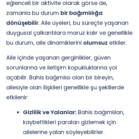
eğlenceli bir aktivite olarak görse de,
zamanla bu durum
bir bağımlılığa
dönüşebilir
. Aile üyeleri, bu süreçte yaşanan
duygusal çalkantılara maruz kalır ve genellikle
bu durum, aile dinamiklerini
olumsuz
etkiler.
Aile içinde yaşanan gerginlikler, güven
sorunlarına ve iletişim kopukluklarına yol
açabilir. Bahis bağımlısı olan bir bireyin,
ailesiyle olan ilişkileri genellikle şu şekillerde
etkilenir:
Gizlilik ve Yalanlar:
Bahis bağımlıları,
kaybettikleri paraları gizlemek için
ailelerine yalan söyleyebilirler.