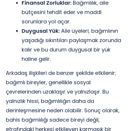
Finansal Zorluklar:
Bağımlılık, aile
bütçesini tehdit eder ve maddi
sorunlara yol açar.
Duygusal Yük:
Aile üyeleri, bağımlının
yaşadığı sıkıntıları paylaşmak zorunda
kalır ve bu durum duygusal bir yük
haline gelir.
Arkadaş ilişkileri de benzer şekilde etkilenir;
bağımlı bireyler, genellikle sosyal
çevrelerinden uzaklaşır ve yalnızlaşır. Bu
yalnızlık hissi, bağımlılığın daha da
derinleşmesine neden olabilir. Sonuç olarak,
bahis bağımlılığı sadece bireyi değil,
etrafındaki herkesi etkileyen karmaşık bir