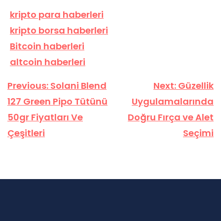
kripto para haberleri
kripto borsa haberleri
Bitcoin haberleri
altcoin haberleri
Yazı
Previous:
Solani Blend
Next:
Güzellik
gezinmesi
127 Green Pipo Tütünü
Uygulamalarında
50gr Fiyatları Ve
Doğru Fırça ve Alet
Çeşitleri
Seçimi