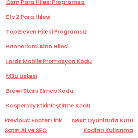
Osm Para Hilesi Programsız
Ets 2 Para Hilesi
Top Eleven Hilesi Programsız
Bannerlord Altın Hilesi
Lords Mobile Promosyon Kodu
M3u Listesi
Brawl Stars Elmas Kodu
Kaspersky Etkinleştirme Kodu
Yazı
Previous:
Footer Link
Next:
Oyunlarda Kutu
gezinmesi
Satın Al ve SEO
Kodları Kullanma