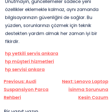
Unutmayın, güncellemeler sadece yeni
özellikler eklemekle kalmaz, aynı zamanda
bilgisayarınızın güvenliğini de sağlar. Bu
yüzden, sorunlarınızı çözmek için teknik
destekten yardım almak her zaman iyi bir
fikirdir.
hp yetkili servis ankara
hp müşteri hizmetleri
hp servisi ankara
Yazı
Previous:
Audi
Next:
Lenovo Laptop
gezinmesi
Suspansiyon Parca
İsinma Sorununa
Rehberi
Kesin Cozum
Bir yanıt yazın