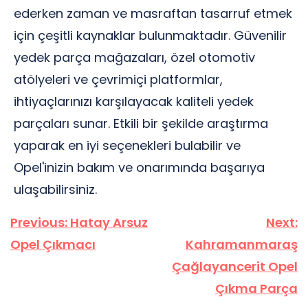
ederken zaman ve masraftan tasarruf etmek
için çeşitli kaynaklar bulunmaktadır. Güvenilir
yedek parça mağazaları, özel otomotiv
atölyeleri ve çevrimiçi platformlar,
ihtiyaçlarınızı karşılayacak kaliteli yedek
parçaları sunar. Etkili bir şekilde araştırma
yaparak en iyi seçenekleri bulabilir ve
Opel'inizin bakım ve onarımında başarıya
ulaşabilirsiniz.
Yazı
Previous:
Hatay Arsuz
Next:
gezinmesi
Opel Çıkmacı
Kahramanmaraş
Çağlayancerit Opel
Çıkma Parça