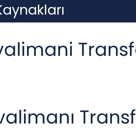
 Kaynakları
valimani Transf
valimanı Transf