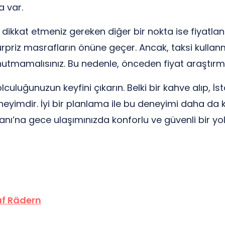
a var.
ikkat etmeniz gereken diğer bir nokta ise fiyatland
a sürpriz masrafların önüne geçer. Ancak, taksi kulla
mamalısınız. Bu nedenle, önceden fiyat araştırması 
culuğunuzun keyfini çıkarın. Belki bir kahve alıp, 
eyimdir. İyi bir planlama ile bu deneyimi daha da keyifl
anı’na gece ulaşımınızda konforlu ve güvenli bir yolc
uf Rädern