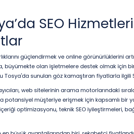
a’da SEO Hizmetler
tlar
lıklarını güçlendirmek ve online görünürlüklerini art
a, büyümekte olan işletmelere destek olmak için b
osya'da sunulan göz kamaştıran fiyatlarla ilgili 
ıları, web sitelerinin arama motorlarındaki sıralam
 potansiyel müşteriye erişmek için kapsamlı bir y
çeriği optimizasyonu, teknik SEO iyileştirmeleri, bağl
n büyük avantajlarından biri, rekabetçi fiyatlandır