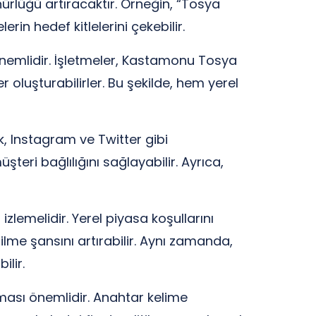
nürlüğü artıracaktır. Örneğin, “Tosya
in hedef kitlelerini çekebilir.
önemlidir. İşletmeler, Kastamonu Tosya
ler oluşturabilirler. Bu şekilde, hem yerel
k, Instagram ve Twitter gibi
şteri bağlılığını sağlayabilir. Ayrıca,
zlemelidir. Yerel piyasa koşullarını
dilme şansını artırabilir. Aynı zamanda,
ilir.
ması önemlidir. Anahtar kelime