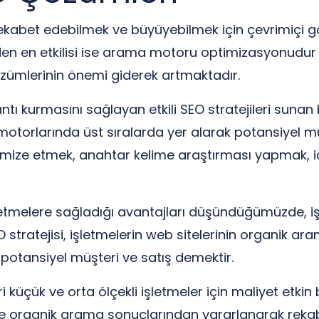
ekabet edebilmek ve büyüyebilmek için çevrimiçi gö
lerden en etkilisi ise arama motoru optimizasyonudur
özümlerinin önemi giderek artmaktadır.
ntı kurmasını sağlayan etkili SEO stratejileri sunan 
torlarında üst sıralarda yer alarak potansiyel müş
ptimize etmek, anahtar kelime araştırması yapmak, 
etmelere sağladığı avantajları düşündüğümüzde, işle
EO stratejisi, işletmelerin web sitelerinin organik a
 potansiyel müşteri ve satış demektir.
 küçük ve orta ölçekli işletmeler için maliyet etkin
 organik arama sonuçlarından yararlanarak rekabet 