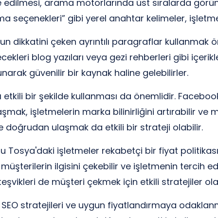
ize edilmesi, arama motorlarında üst sıralarda görü
eçenekleri” gibi yerel anahtar kelimeler, işletmeler
 dikkatini çeken ayrıntılı paragraflar kullanmak 
ilecekleri blog yazıları veya gezi rehberleri gibi içerik
narak güvenilir bir kaynak haline gelebilirler.
 etkili bir şekilde kullanması da önemlidir. Faceboo
ak, işletmelerin marka bilinirliğini artırabilir ve mü
doğrudan ulaşmak da etkili bir strateji olabilir.
sya'daki işletmeler rekabetçi bir fiyat politikası i
müşterilerin ilgisini çekebilir ve işletmenin tercih e
vikleri de müşteri çekmek için etkili stratejiler olab
i SEO stratejileri ve uygun fiyatlandırmaya odaklan