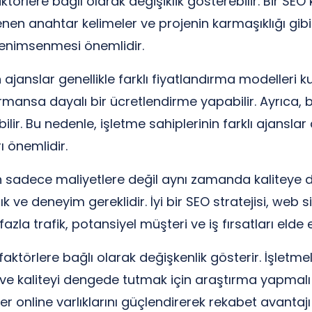
ktörlere bağlı olarak değişiklik gösterebilir. Bir SE
nen anahtar kelimeler ve projenin karmaşıklığı gibi b
 benimsenmesi önemlidir.
slar genellikle farklı fiyatlandırma modelleri kullan
ormansa dayalı bir ücretlendirme yapabilir. Ayrıca, 
bilir. Bu nedenle, işletme sahiplerinin farklı ajansl
 önemlidir.
in sadece maliyetlere değil aynı zamanda kaliteye 
lık ve deneyim gereklidir. İyi bir SEO stratejisi, we
zla trafik, potansiyel müşteri ve iş fırsatları elde
aktörlere bağlı olarak değişkenlik gösterir. İşletmel
i ve kaliteyi dengede tutmak için araştırma yapmalı
eler online varlıklarını güçlendirerek rekabet avanta