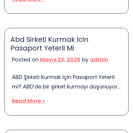
kullanıcı deneyimini doğrudan etkiler.
Peki, neden bu kadar önemli? Kullanıcılar,
bir sayfanın yüklenmesini beklemekten
hoşlanmazlar. Eğer bir site yavaşsa,
Abd Sirketi Kurmak İcin
kullanıcılar hemen başka bir yere
Pasaport Yeterli Mi
geçebilir. Bu durum, sitenizin hedef
Posted on
Mayıs 23, 2026
by
admin
kitlesini kaybetmesine yol açar. Ayrıca,
arama motorları […]
ABD Şirketi Kurmak İçin Pasaport Yeterli
mi? ABD’de bir şirket kurmayı düşünüyor
musunuz? Harika bir fikir! Ancak, bu
Read More >
süreçte birçok detayla karşılaşacaksınız.
İlk sorulardan biri, pasaportun yeterli
olup olmadığıdır. Aslında, pasaport