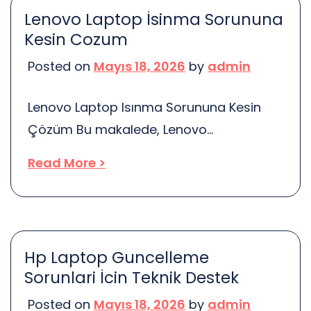
önemli bir belge, ama tek başına yeterli
Lenovo Laptop İsinma Sorununa
değil. Şimdi, bu konuda daha fazla bilgi
Kesin Cozum
verelim. Öncelikle, ABD’de şirket kurmak
Posted on
Mayıs 18, 2026
by
admin
için sadece pasaport değil, aynı […]
Lenovo Laptop Isınma Sorununa Kesin
Çözüm Bu makalede, Lenovo
laptoplarda sıkça karşılaşılan ısınma
Read More >
sorunlarının nedenleri ve bu sorunları
çözmek için uygulanabilecek etkili
yöntemler ele alınacaktır. Birçok kullanıcı,
laptoplarının aşırı ısınmasından şikayet
Hp Laptop Guncelleme
eder. Peki, bu sorun neden ortaya çıkar?
Sorunlari İcin Teknik Destek
Genellikle, toz birikimi, yetersiz
Posted on
Mayıs 18, 2026
by
admin
havalandırma ve yüksek işlemci kullanımı