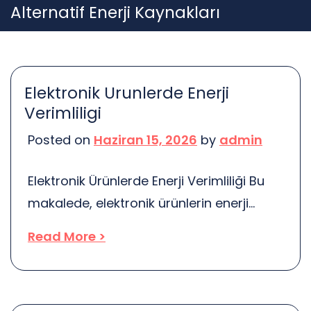
Skip
Alternatif Enerji Kaynakları
to
content
Elektronik Urunlerde Enerji
Verimliligi
Posted on
Haziran 15, 2026
by
admin
Elektronik Ürünlerde Enerji Verimliliği Bu
makalede, elektronik ürünlerin enerji
verimliliği, çevresel etkileri ve tüketici
Read More >
bilinci üzerine odaklanacağız.
Günümüzde, enerji tasarrufu sağlayan
ürünler, sadece bütçemizi değil, aynı