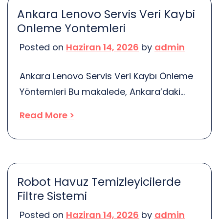
zamanda gezegenimizi de korumada
Ankara Lenovo Servis Veri Kaybi
önemli bir rol oynuyor. Herkes tasarruf
Onleme Yontemleri
yapmayı ister, değil mi? Ama bu sadece
Posted on
Haziran 14, 2026
by
admin
paradan tasarruf etmekle kalmıyor.
Doğayı korumak da bir o kadar önemli!
Ankara Lenovo Servis Veri Kaybı Önleme
Enerji […]
Yöntemleri Bu makalede, Ankara’daki
Lenovo servislerinde veri kaybını önlemek
Read More >
için uygulanabilecek yöntemler ve en iyi
uygulamalar hakkında bilgi verilecektir.
Veri güvenliği, kullanıcılar için büyük
önem taşımaktadır. Her geçen gün daha
Robot Havuz Temizleyicilerde
fazla insan, dijital dünyada yer alıyor. Bu
Filtre Sistemi
da veri kaybı riskini artırıyor. Peki, bu riski
Posted on
Haziran 14, 2026
by
admin
nasıl azaltabiliriz? Öncelikle, veri […]