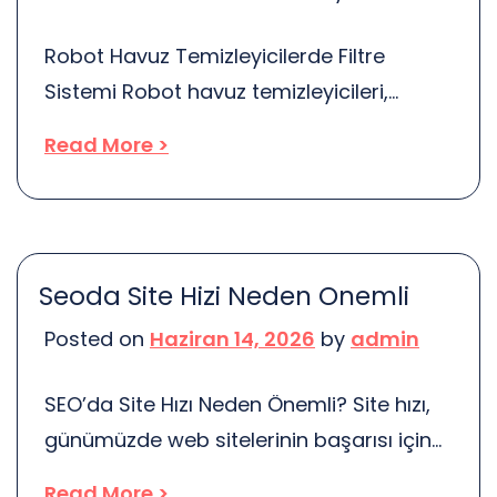
Robot Havuz Temizleyicilerde Filtre
Sistemi Robot havuz temizleyicileri,
havuzların temizliğinde devrim yaratan
Read More >
bir teknoloji. Ama bunların etkili
çalışabilmesi için, filtre sistemlerinin
önemi büyük. Filtreler, suyun içindeki kir,
yaprak ve diğer pislikleri süzerek,
Seoda Site Hizi Neden Onemli
havuzun temiz kalmasını sağlar. Bu,
Posted on
Haziran 14, 2026
by
admin
sadece görsel bir temizlik değil, aynı
zamanda su kalitesinin artırılması için de
SEO’da Site Hızı Neden Önemli? Site hızı,
kritik bir adımdır. Peki, filtre sistemleri […]
günümüzde web sitelerinin başarısı için
kritik bir faktördür. Hızlı yüklenen bir site,
Read More >