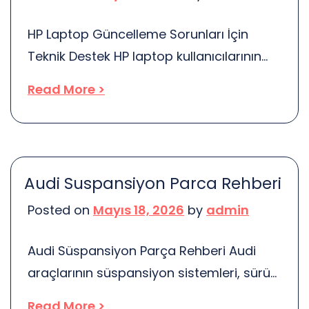
gibi faktörler etkili olur. Her biri,
HP Laptop Güncelleme Sorunları İçin
laptopunuzun performansını […]
Teknik Destek HP laptop kullanıcılarının
karşılaştığı güncelleme sorunları, birçok
Read More >
kişi için can sıkıcı bir durum olabilir.
Bilgisayarınızın güncellemeleri düzgün bir
şekilde yüklememesi, performans
sorunlarına yol açabilir. Peki, bu
Audi Suspansiyon Parca Rehberi
sorunlarla nasıl başa çıkabiliriz? İşte
Posted on
Mayıs 18, 2026
by
admin
burada devreye teknik destek yöntemleri
giriyor. Öncelikle, güncellemelerin neden
Audi Süspansiyon Parça Rehberi Audi
başarısız olduğunu anlamak önemlidir.
araçlarının süspansiyon sistemleri, sürüş
Güncellemeler genellikle yazılım hataları,
konforunu ve güvenliğini sağlamak için
[…]
Read More >