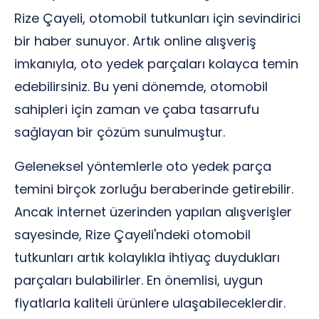
Rize Çayeli, otomobil tutkunları için sevindirici
bir haber sunuyor. Artık online alışveriş
imkanıyla, oto yedek parçaları kolayca temin
edebilirsiniz. Bu yeni dönemde, otomobil
sahipleri için zaman ve çaba tasarrufu
sağlayan bir çözüm sunulmuştur.
Geleneksel yöntemlerle oto yedek parça
temini birçok zorluğu beraberinde getirebilir.
Ancak internet üzerinden yapılan alışverişler
sayesinde, Rize Çayeli'ndeki otomobil
tutkunları artık kolaylıkla ihtiyaç duydukları
parçaları bulabilirler. En önemlisi, uygun
fiyatlarla kaliteli ürünlere ulaşabileceklerdir.