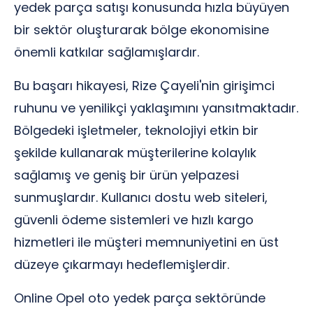
yedek parça satışı konusunda hızla büyüyen
bir sektör oluşturarak bölge ekonomisine
önemli katkılar sağlamışlardır.
Bu başarı hikayesi, Rize Çayeli'nin girişimci
ruhunu ve yenilikçi yaklaşımını yansıtmaktadır.
Bölgedeki işletmeler, teknolojiyi etkin bir
şekilde kullanarak müşterilerine kolaylık
sağlamış ve geniş bir ürün yelpazesi
sunmuşlardır. Kullanıcı dostu web siteleri,
güvenli ödeme sistemleri ve hızlı kargo
hizmetleri ile müşteri memnuniyetini en üst
düzeye çıkarmayı hedeflemişlerdir.
Online Opel oto yedek parça sektöründe