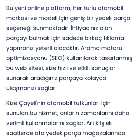
Bu yeni online platform, her türlü otomobil
markası ve modeli için geniş bir yedek parça
seçeneği sunmaktadır. İhtiyacınız olan
parçayı bulmak için sadece birkaç tıklama
yapmanız yeterli olacaktır. Arama motoru
optimizasyonu (SEO) kullanılarak tasarlanmış
bu web sitesi, size hızlı ve etkili sonuçlar
sunarak aradığınız parçaya kolayca
ulaşmanızı sağlar.
Rize Çayeli'nin otomobil tutkunları için
sunulan bu hizmet, onların zamanlarını daha
verimli kullanmalarını sağlar. Artık işlek
saatlerde oto yedek parça mağazalarında