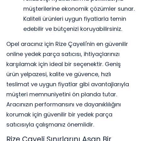
müşterilerine ekonomik çözümler sunar.
Kaliteli ürünleri uygun fiyatlarla temin
edebilir ve bütçenizi koruyabilirsiniz.
Opel aracınız için Rize Çayeli'nin en güvenilir
online yedek parça satıcısı, ihtiyaçlarınızı
karşılamak için ideal bir seçenektir. Geniş
ürün yelpazesi, kalite ve güvence, hızlı
teslimat ve uygun fiyatlar gibi avantajlarıyla
müşteri memnuniyetini ön planda tutar.
Aracınızın performansını ve dayanıklılığını
korumak için güvenilir bir yedek parça
satıcısıyla çalışmanız önemlidir.
Rize Çayeli Sınırlarını Aşan Bir