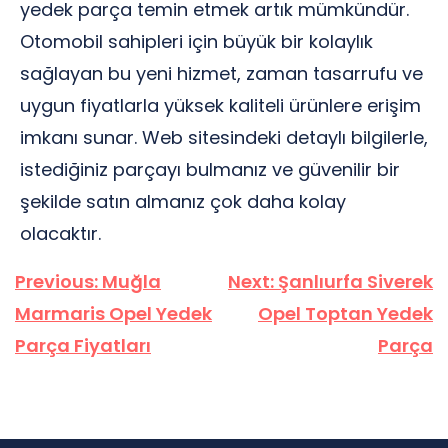
yedek parça temin etmek artık mümkündür.
Otomobil sahipleri için büyük bir kolaylık
sağlayan bu yeni hizmet, zaman tasarrufu ve
uygun fiyatlarla yüksek kaliteli ürünlere erişim
imkanı sunar. Web sitesindeki detaylı bilgilerle,
istediğiniz parçayı bulmanız ve güvenilir bir
şekilde satın almanız çok daha kolay
olacaktır.
Yazı
Previous:
Muğla
Next:
Şanlıurfa Siverek
gezinmesi
Marmaris Opel Yedek
Opel Toptan Yedek
Parça Fiyatları
Parça