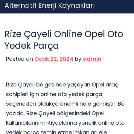
Skip
Alternatif Enerji Kaynakları
to
content
Rize Çayeli Online Opel Oto
Yedek Parça
Posted on
Ocak 22, 2024
by
admin
Rize Çayeli bölgesinde yaşayan Opel araç
sahipleri için online oto yedek parça
seçenekleri oldukça önemli hale gelmiştir. Bu
yazıda, Rize Çayeli bölgesindeki Opel
kullanıcılarının ihtiyaçlarına yönelik online oto
yedek parça temin etme imkanları ele