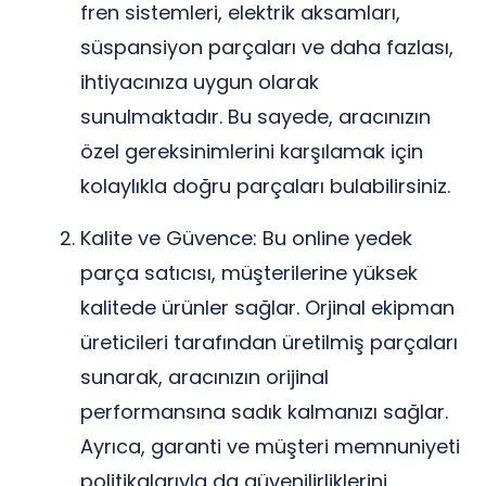
fren sistemleri, elektrik aksamları,
süspansiyon parçaları ve daha fazlası,
ihtiyacınıza uygun olarak
sunulmaktadır. Bu sayede, aracınızın
özel gereksinimlerini karşılamak için
kolaylıkla doğru parçaları bulabilirsiniz.
Kalite ve Güvence: Bu online yedek
parça satıcısı, müşterilerine yüksek
kalitede ürünler sağlar. Orjinal ekipman
üreticileri tarafından üretilmiş parçaları
sunarak, aracınızın orijinal
performansına sadık kalmanızı sağlar.
Ayrıca, garanti ve müşteri memnuniyeti
politikalarıyla da güvenilirliklerini