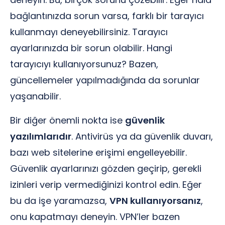
bağlantınızda sorun varsa, farklı bir tarayıcı
kullanmayı deneyebilirsiniz. Tarayıcı
ayarlarınızda bir sorun olabilir. Hangi
tarayıcıyı kullanıyorsunuz? Bazen,
güncellemeler yapılmadığında da sorunlar
yaşanabilir.
Bir diğer önemli nokta ise
güvenlik
yazılımlarıdır
. Antivirüs ya da güvenlik duvarı,
bazı web sitelerine erişimi engelleyebilir.
Güvenlik ayarlarınızı gözden geçirip, gerekli
izinleri verip vermediğinizi kontrol edin. Eğer
bu da işe yaramazsa,
VPN kullanıyorsanız
,
onu kapatmayı deneyin. VPN’ler bazen