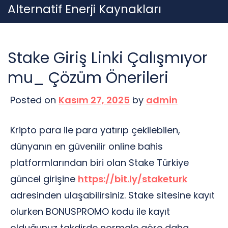
Skip
Alternatif Enerji Kaynakları
to
content
Stake Giriş Linki Çalışmıyor
mu_ Çözüm Önerileri
Posted on
Kasım 27, 2025
by
admin
Kripto para ile para yatırıp çekilebilen,
dünyanın en güvenilir online bahis
platformlarından biri olan Stake Türkiye
güncel girişine
https://bit.ly/staketurk
adresinden ulaşabilirsiniz. Stake sitesine kayıt
olurken BONUSPROMO kodu ile kayıt
olduğunuz takdirde normale göre daha