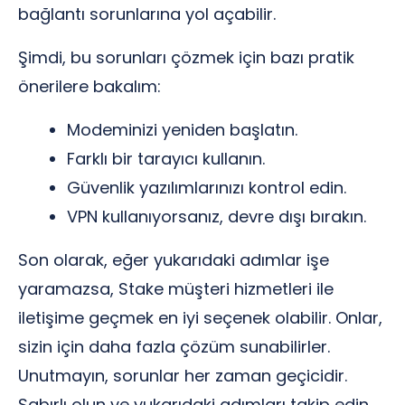
bağlantı sorunlarına yol açabilir.
Şimdi, bu sorunları çözmek için bazı pratik
önerilere bakalım:
Modeminizi yeniden başlatın.
Farklı bir tarayıcı kullanın.
Güvenlik yazılımlarınızı kontrol edin.
VPN kullanıyorsanız, devre dışı bırakın.
Son olarak, eğer yukarıdaki adımlar işe
yaramazsa, Stake müşteri hizmetleri ile
iletişime geçmek en iyi seçenek olabilir. Onlar,
sizin için daha fazla çözüm sunabilirler.
Unutmayın, sorunlar her zaman geçicidir.
Sabırlı olun ve yukarıdaki adımları takip edin.