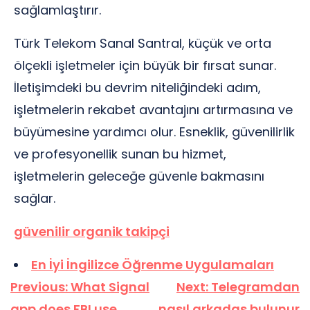
sağlamlaştırır.
Türk Telekom Sanal Santral, küçük ve orta
ölçekli işletmeler için büyük bir fırsat sunar.
İletişimdeki bu devrim niteliğindeki adım,
işletmelerin rekabet avantajını artırmasına ve
büyümesine yardımcı olur. Esneklik, güvenilirlik
ve profesyonellik sunan bu hizmet,
işletmelerin geleceğe güvenle bakmasını
sağlar.
güvenilir organik takipçi
En İyi İngilizce Öğrenme Uygulamaları
Yazı
Previous:
What Signal
Next:
Telegramdan
gezinmesi
app does FBI use
nasıl arkadaş bulunur