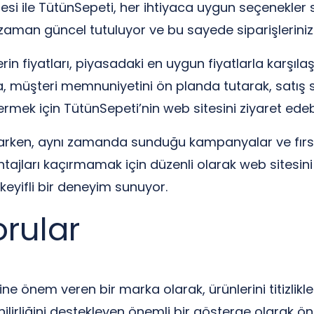
i ile TütünSepeti, her ihtiyaca uygun seçenekler su
r zaman güncel tutuluyor ve bu sayede siparişlerinizi 
n fiyatları, piyasadaki en uygun fiyatlarla karşılaşt
 müşteri memnuniyetini ön planda tutarak, satış süre
rmek için TütünSepeti’nin web sitesini ziyaret edebil
çıkarken, aynı zamanda sunduğu kampanyalar ve fırsat
jları kaçırmamak için düzenli olarak web sitesini ko
eyifli bir deneyim sunuyor.
orular
 önem veren bir marka olarak, ürünlerini titizlikle 
enilirliğini destekleyen önemli bir gösterge olarak ö