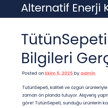
Alternatif Enerji
Skip
to
content
TütünSepeti
Bilgileri Ge
Posted on
Ekim 5, 2025
by
admin
TütünSepeti, kaliteli ve özgün ürünleriy
zaman ön planda tutuyor. Alışveriş yapma
göre! TütünSepeti, sunduğu ürünlerin kal