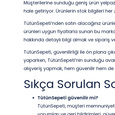
Müşterilerine sunduğu geniş ürün yelpazes
hale getiriyor. Ürünlerin stok bilgileri he
TütünSepeti’nden satın alacağınız ürünleri
ürünleri uygun fiyatlarla sunan bu marka,
hakkında detaylı bilgi almak ve sipariş ve
TütünSepeti, güvenilirliği ile ön plana 
yaparken, TütünSepeti’nin sunduğu avanta
alışveriş yapmak, hem güvenilir hem de k
Sıkça Sorulan S
TütünSepeti güvenilir mi?
TütünSepeti, müşteri memnuniyetine
yorumları ve geri bildirimleri, güv