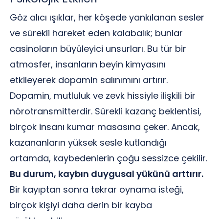
Göz alıcı ışıklar, her köşede yankılanan sesler
ve sürekli hareket eden kalabalık; bunlar
casinoların büyüleyici unsurları. Bu tür bir
atmosfer, insanların beyin kimyasını
etkileyerek dopamin salınımını artırır.
Dopamin, mutluluk ve zevk hissiyle ilişkili bir
nörotransmitterdir. Sürekli kazanç beklentisi,
birçok insanı kumar masasına çeker. Ancak,
kazananların yüksek sesle kutlandığı
ortamda, kaybedenlerin çoğu sessizce çekilir.
Bu durum, kaybın duygusal yükünü arttırır.
Bir kayıptan sonra tekrar oynama isteği,
birçok kişiyi daha derin bir kayba