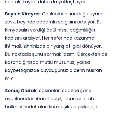
sonraki kayba daha da yaklaştırıyor.
Beynin Kimyası
Casinoların sunduğu uyarıcı
zevk, beyinde dopamin salgısını artırıyor. Bu
kimyasalın verdiği ödül hissi, bağımlılığın
kapısını aralıyor. Her seferinde kazanma
ihtimali, zihninizde bir yarış atı gibi dönüyor.
Bu noktada şunu sormak lazım: Gerçekten de
kazandığınızda mutlu musunuz, yoksa
kaybettiğinizde duyduğunuz o derin hüsran
mı?
Sonuç Olarak
, casinolar, sadece şans
oyunlarından ibaret değil; insanların ruh
hallerini hedef alan karmaşık bir psikolojik