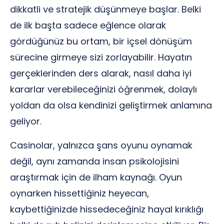
dikkatli ve stratejik düşünmeye başlar. Belki
de ilk başta sadece eğlence olarak
gördüğünüz bu ortam, bir içsel dönüşüm
sürecine girmeye sizi zorlayabilir. Hayatın
gerçeklerinden ders alarak, nasıl daha iyi
kararlar verebileceğinizi öğrenmek, dolaylı
yoldan da olsa kendinizi geliştirmek anlamına
geliyor.
Casinolar, yalnızca şans oyunu oynamak
değil, aynı zamanda insan psikolojisini
araştırmak için de ilham kaynağı. Oyun
oynarken hissettiğiniz heyecan,
kaybettiğinizde hissedeceğiniz hayal kırıklığı