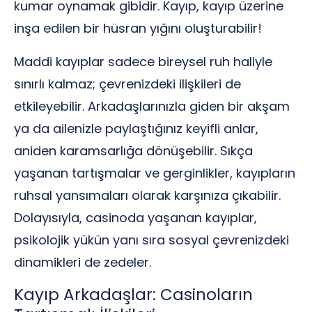
kumar oynamak gibidir. Kayıp, kayıp üzerine
inşa edilen bir hüsran yığını oluşturabilir!
Maddi kayıplar sadece bireysel ruh haliyle
sınırlı kalmaz; çevrenizdeki ilişkileri de
etkileyebilir. Arkadaşlarınızla giden bir akşam
ya da ailenizle paylaştığınız keyifli anlar,
aniden karamsarlığa dönüşebilir. Sıkça
yaşanan tartışmalar ve gerginlikler, kayıpların
ruhsal yansımaları olarak karşınıza çıkabilir.
Dolayısıyla, casinoda yaşanan kayıplar,
psikolojik yükün yanı sıra sosyal çevrenizdeki
dinamikleri de zedeler.
Kayıp Arkadaşlar: Casinoların