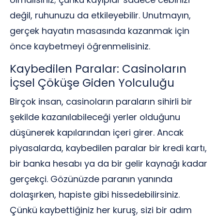
değil, ruhunuzu da etkileyebilir. Unutmayın,
gerçek hayatın masasında kazanmak için
önce kaybetmeyi öğrenmelisiniz.
Kaybedilen Paralar: Casinoların
İçsel Çöküşe Giden Yolculuğu
Birçok insan, casinoların paraların sihirli bir
şekilde kazanılabileceği yerler olduğunu
düşünerek kapılarından içeri girer. Ancak
piyasalarda, kaybedilen paralar bir kredi kartı,
bir banka hesabı ya da bir gelir kaynağı kadar
gerçekçi. Gözünüzde paranın yanında
dolaşırken, hapiste gibi hissedebilirsiniz.
Çünkü kaybettiğiniz her kuruş, sizi bir adım