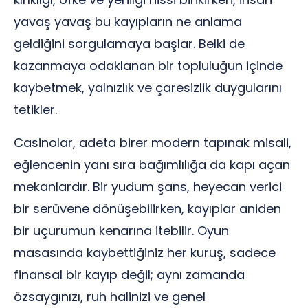
yavaş yavaş bu kayıpların ne anlama
geldiğini sorgulamaya başlar. Belki de
kazanmaya odaklanan bir topluluğun içinde
kaybetmek, yalnızlık ve çaresizlik duygularını
tetikler.
Casinolar, adeta birer modern tapınak misali,
eğlencenin yanı sıra bağımlılığa da kapı açan
mekanlardır. Bir yudum şans, heyecan verici
bir serüvene dönüşebilirken, kayıplar aniden
bir uçurumun kenarına itebilir. Oyun
masasında kaybettiğiniz her kuruş, sadece
finansal bir kayıp değil; aynı zamanda
özsaygınızı, ruh halinizi ve genel