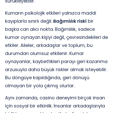
sürükleyebilir.
Kumarın psikolojik etkileri yalnızca maddi
kayıplarla sınırlı değil.
Bağımlılık riski
bir
başka can alıcı nokta. Bağımlılık, sadece
kumar oynayan kişiyi değil, çevresindekileri de
etkiler. Aileler, arkadaşlar ve toplum, bu
durumdan olumsuz etkilenir. Kumar
oynayanlar, kaybettikleri parayı geri kazanma
arzusuyla daha büyük riskler almak isteyebilir.
Bu döngüye kapıldığında, geri dönüşü
olmayan bir yola çıkmış olurlar.
Aynı zamanda, casino deneyimi birçok insan
için sosyal bir etkinlik. İnsanlar arkadaşlarıyla