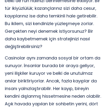
belki de ruh halinizi derinlemesine etkiliyor. Bir
tür ikiyüzlülük; kazançlarınız sizi daha cesur,
kayıplarınız ise daha temkinli hale getirebilir.
Bu ikilem, sizi kendinizle yüzleşmeye zorlar.
Gerçekten neyi denemek istiyorsunuz? Bir
daha kaybetmemek için stratejinizi nasıl
değiştirebilirsiniz?
Casinolar aynı zamanda sosyal bir ortam da
sunuyor. İnsanlar burada bir araya geliyor,
yeni ilişkiler kuruyor ve belki de unutulmaz
anılar biriktiriyorlar. Ancak, fazla kayıplar da
insanı yalnızlaştırabilir. Her kayıp, bireyin
kendini dışlanmış hissetmesine neden olabilir.
Açık havada yapılan bir sohbetin yerini, dört