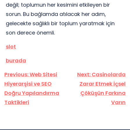
değil; toplumun her kesimini etkileyen bir
sorun. Bu bağlamda atılacak her adım,
gelecekte sağlıklı bir toplum yaratmak için
son derece önemli.
slot
burada
Yazı
Previous:
Web Sitesi
Next:
Casinolarda
gezinmesi
Hiyerarşisi ve SEO
Zarar Etmek İçsel
Doğru Yapılandırma
Çöküşün Farkına
Taktikleri
Varın